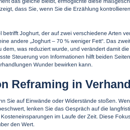
ent das gleiche bleibt, ermöglichte diese maßgesch
zeigt, dass Sie, wenn Sie die Erzählung kontrolliere
 betrifft Joghurt, der auf zwei verschiedene Arten ve
, eine andere „Joghurt – 70 % weniger Fett“. Das zwe
zu dem, was reduziert wurde, und verändert damit d
ste Steuerung von Informationen hilft beiden Seiten,
Verhandlungen Wunder bewirken kann.
von Reframing in Verhan
nn Sie auf Einwände oder Widerstände stoßen. Wenn
eschwert, lenken Sie das Gespräch auf die langfristig
e Kosteneinsparungen im Laufe der Zeit. Diese Foku
über den Wert.