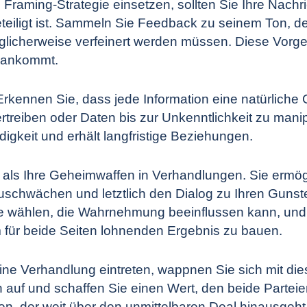
 Framing-Strategie einsetzen, sollten Sie Ihre Nachr
beteiligt ist. Sammeln Sie Feedback zu seinem Ton, de
glicherweise verfeinert werden müssen. Diese Vorgeh
t ankommt.
Erkennen Sie, dass jede Information eine natürliche
treiben oder Daten bis zur Unkenntlichkeit zu mani
rdigkeit und erhält langfristige Beziehungen.
als Ihre Geheimwaffen in Verhandlungen. Sie ermög
chwächen und letztlich den Dialog zu Ihren Gunste
e wählen, die Wahrnehmung beeinflussen kann, und je
em für beide Seiten lohnenden Ergebnis zu bauen.
ine Verhandlung eintreten, wappnen Sie sich mit di
auf und schaffen Sie einen Wert, den beide Parteie
en, der weit über den unmittelbaren Deal hinausgeht